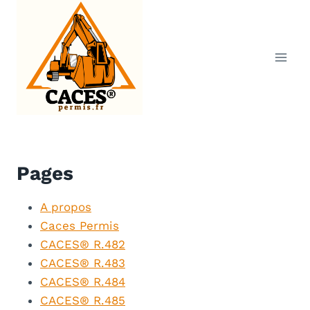
Aller
au
contenu
Pages
A propos
Caces Permis
CACES® R.482
CACES® R.483
CACES® R.484
CACES® R.485