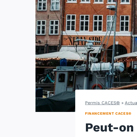
Permis CACES®
»
Actua
FINANCEMENT CACES®
Peut-on