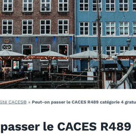
lité CACES®
»
Peut-on passer le CACES R489 catégorie 4 grat
 passer le CACES R489