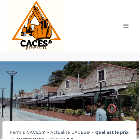
Aller
au
contenu
Permis CACES®
»
Actualité CACES®
»
Quel est le prix