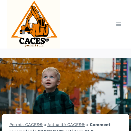
Aller
au
contenu
Permis CACES®
»
Actualité CACES®
»
Comment