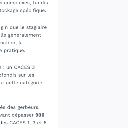
us complexes, tandis
stockage spécifique.
in que le stagiaire
ille généralement
mation, la
e pratique.
s : un CACES 3
fondis sur les
ur cette catégorie
tés des gerbeurs,
uvant dépasser
900
des CACES 1, 3 et 5