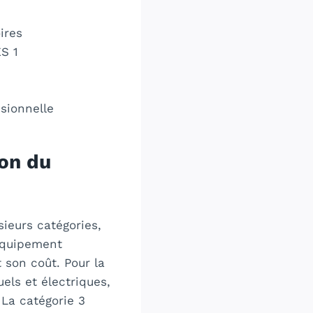
ires
ES 1
sionnelle
ion du
ieurs catégories,
’équipement
 son coût. Pour la
els et électriques,
 La catégorie 3