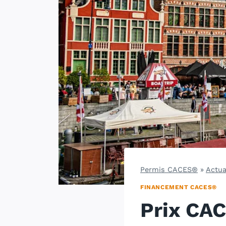
Permis CACES®
»
Actua
FINANCEMENT CACES®
Prix CAC