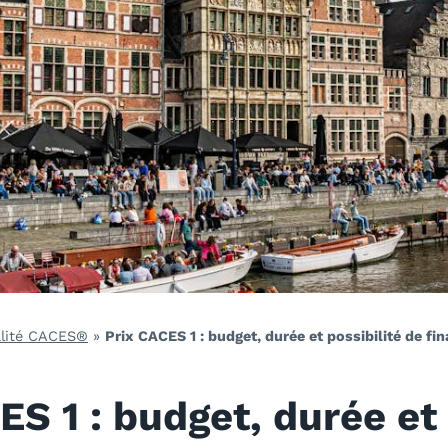
lité CACES®
»
Prix CACES 1 : budget, durée et possibilité de f
ES 1 : budget, durée et