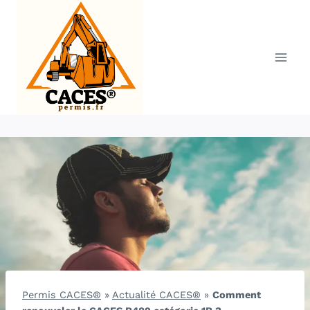
Aller
au
contenu
Permis CACES®
»
Actualité CACES®
»
Comment