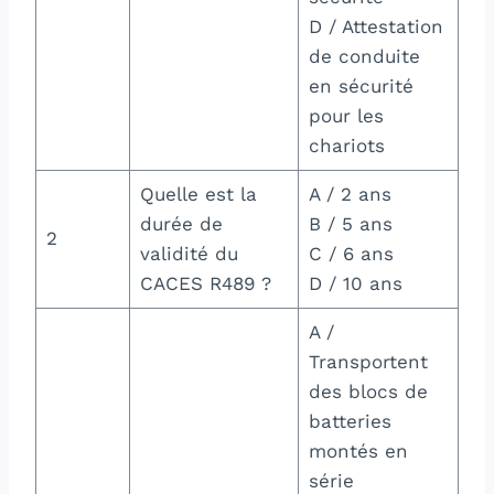
D / Attestation
de conduite
en sécurité
pour les
chariots
Quelle est la
A / 2 ans
durée de
B / 5 ans
2
validité du
C / 6 ans
CACES R489 ?
D / 10 ans
A /
Transportent
des blocs de
batteries
montés en
série