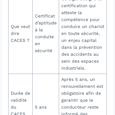
certification qui
atteste la
Certificat
compétence pour
d’aptitude
Que veut
conduire un chariot
à la
dire
en toute sécurité,
conduite
CACES ?
un enjeu capital
en
dans la prévention
sécurité
des accidents au
sein des espaces
industriels.
Après 5 ans, un
renouvellement est
Durée de
obligatoire afin de
validité
garantir que le
du
5 ans
conducteur reste
CACES
informé des