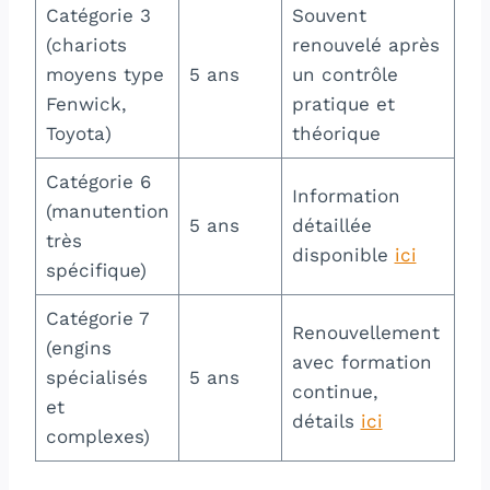
Catégorie 3
Souvent
(chariots
renouvelé après
Pe
moyens type
5 ans
un contrôle
un
Fenwick,
pratique et
co
Toyota)
théorique
Catégorie 6
Information
So
(manutention
5 ans
détaillée
re
très
disponible
ici
re
spécifique)
Catégorie 7
Renouvellement
Re
(engins
avec formation
ob
spécialisés
5 ans
continue,
ma
et
détails
ici
di
complexes)