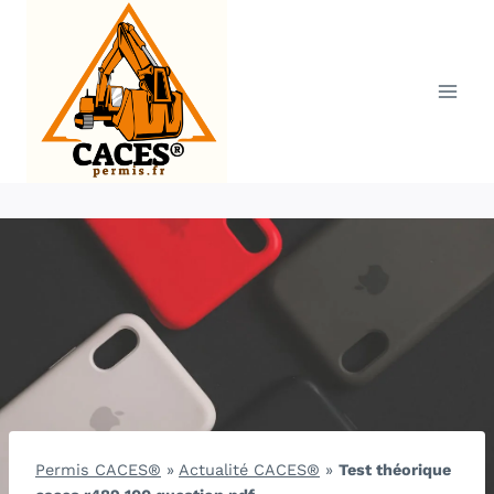
Aller
au
contenu
Permis CACES®
»
Actualité CACES®
»
Test théorique