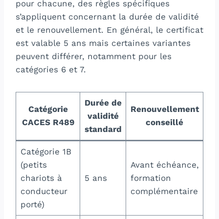
pour chacune, des règles spécifiques
s’appliquent concernant la durée de validité
et le renouvellement. En général, le certificat
est valable 5 ans mais certaines variantes
peuvent différer, notamment pour les
catégories 6 et 7.
Durée de
Catégorie
Renouvellement
validité
P
CACES R489
conseillé
standard
Catégorie 1B
Re
(petits
Avant échéance,
né
chariots à
5 ans
formation
ga
conducteur
complémentaire
val
porté)